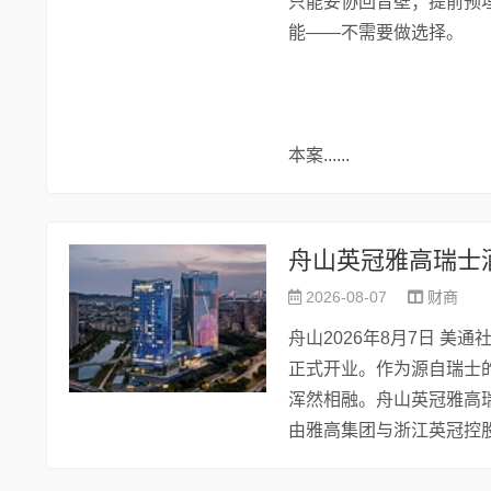
只能妥协回音壁；提前预
能——不需要做选择。
本案......
舟山英冠雅高瑞士
2026-08-07
财商
舟山2026年8月7日 美
正式开业。作为源自瑞士
浑然相融。舟山英冠雅高
由雅高集团与浙江英冠控股