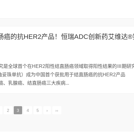
01研究是全球首个在HER2阳性结直肠癌领域取得阳性结果的Ⅲ期研
曲妥珠单抗）成为中国首个获批用于结直肠癌的抗HER2产品
癌、乳腺癌、结直肠癌三大疾病...
2
3
4
5
›
››