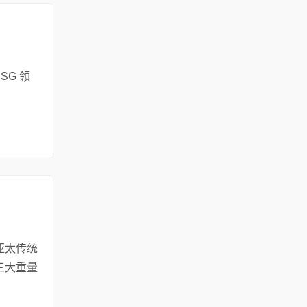
SG 领
亚太传统
三大重量