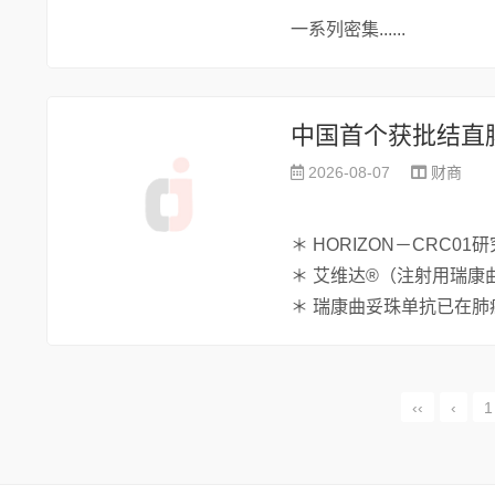
一系列密集......
2026-08-07
财商
＊ HORIZON－CRC
＊ 艾维达®（注射用瑞康
＊ 瑞康曲妥珠单抗已在肺
‹‹
‹
1