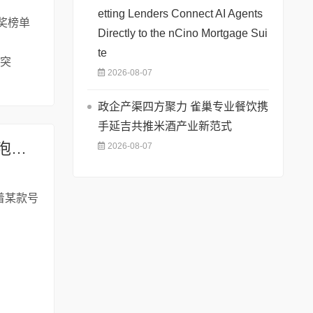
etting Lenders Connect AI Agents
获奖榜单
Directly to the nCino Mortgage Sui
te
中突
2026-08-07
政企产渠四方聚力 雀巢专业餐饮携
手延吉共推米酒产业新范式
电动牙刷震动频率越高越好？牙医拆解锐舞电动牙刷SPA5超能气泡技术
2026-08-07
着某款号