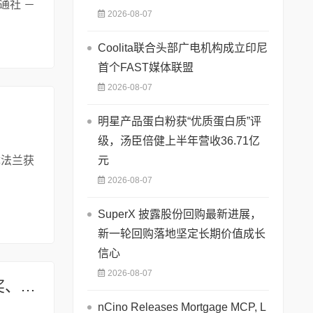
通社 －
2026-08-07
Coolita联合头部广电机构成立印尼
首个FAST媒体联盟
2026-08-07
明星产品蛋白粉获“优质蛋白质”评
级，汤臣倍健上半年营收36.71亿
优法兰获
元
2026-08-07
SuperX 披露股份回购最新进展，
新一轮回购落地坚定长期价值成长
信心
2026-08-07
双冠加冕！兆芯开胜KH‑50000荣获 2026 “金灵光杯” 专题赛一等奖、总决赛金奖
nCino Releases Mortgage MCP, L