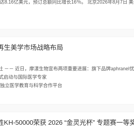
达8.16亿美元，预订总额同比增长16％。 北京2026年8月7日 美
再生美学市场战略布局
通社 －－ 近日，摩漾生物宣布两项重要进展：旗下品牌aphranel
正式启动与国际医学专家
dic 及国际独立医学教育与科学合作平台