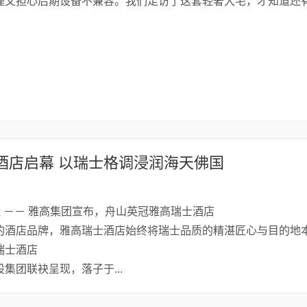
埋又担心后期设备不兼容。我们走访了这套轻奢大宅，才知道还
酒店启幕 以瑞士格调浸润海天佛国
通社 －－ 雅高集团宣布，舟山英冠雅高瑞士酒店
的酒店品牌，雅高瑞士酒店始终将瑞士品质的精湛匠心与目的地
瑞士酒店
集团联袂呈现，落子于...