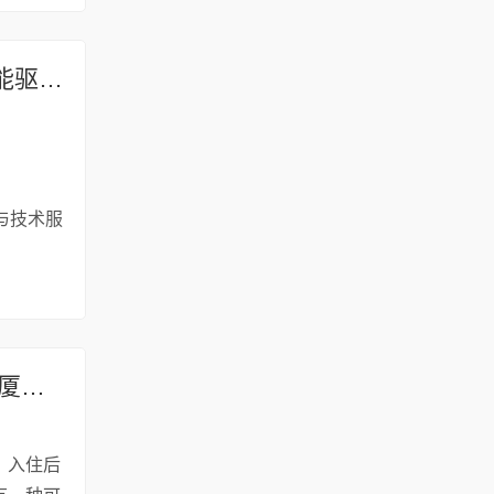
Infosys 与芬林集团（Metsä Group） 扩大战略合作，推动人工智能驱动的 IT 转型
与技术服
不用纠结预埋还是加装！派对屋 partyhouse 家庭影 K 一体音响，厦门新房老房皆可实现沉浸式影 K 体验
，入住后