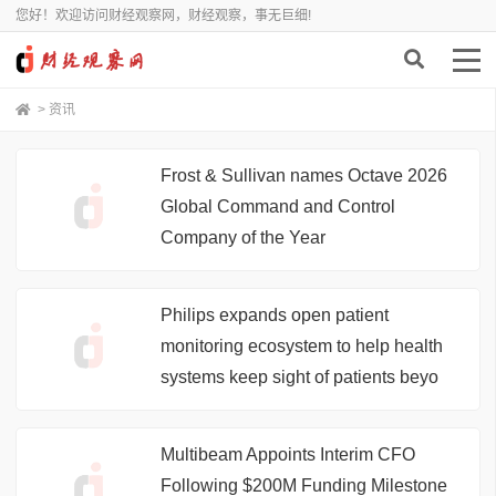
您好！欢迎访问财经观察网，财经观察，事无巨细!
>
资讯
Frost & Sullivan names Octave 2026
Global Command and Control
Company of the Year
Philips expands open patient
monitoring ecosystem to help health
systems keep sight of patients beyo
Multibeam Appoints Interim CFO
Following $200M Funding Milestone