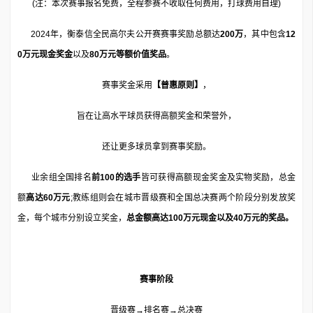
(注：本次赛事报名免费，全程参赛不收取任何费用，打球费用自理)
2024年，衡泰信全民高尔夫公开赛赛事奖励总额达
200万
，其中包含
12
0万元现金奖金
以及
80万元等额价值奖品
。
赛事奖金采用
【普惠原则】
，
旨在让高水平球员获得高额奖金和荣誉外，
还让更多球员拿到赛事奖励。
业余组全国排名
前
100的选手
皆可获得高额现金奖金及实物奖励，总金
额
高达60万元
;教练组则会在城市晋级赛和全国总决赛两个阶段分别发放奖
金，每个城市分别设立奖金，
总金额高达100万元现金以及40万元的奖品。
赛事阶段
晋级赛→排名赛→总决赛