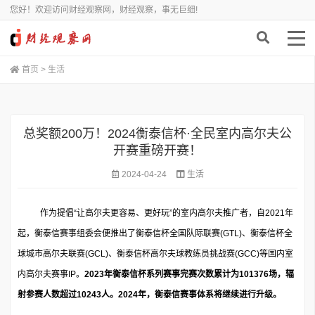
您好！欢迎访问财经观察网，财经观察，事无巨细!
首页
>
生活
总奖额200万！2024衡泰信杯·全民室内高尔夫公
开赛重磅开赛！
2024-04-24
生活
作为提倡“让高尔夫更容易、更好玩”的室内高尔夫推广者，自2021年
起，衡泰信赛事组委会便推出了衡泰信杯全国队际联赛(GTL)、衡泰信杯全
球城市高尔夫联赛(GCL)、衡泰信杯高尔夫球教练员挑战赛(GCC)等国内室
内高尔夫赛事IP。
2023年衡泰信杯系列赛事完赛次数累计为101376场，辐
射参赛人数超过10243人。2024年，衡泰信赛事体系将继续进行升级。