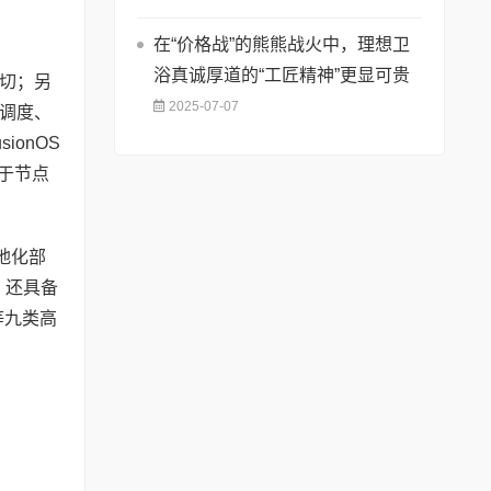
在“价格战”的熊熊战火中，理想卫
浴真诚厚道的“工匠精神”更显可贵
切；另
2025-07-07
调度、
onOS
基于节点
本地化部
，还具备
等九类高