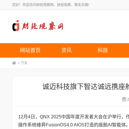
您好！欢迎访问财经观察网，财经观察，事无巨细!
网站首页
资讯
科技
>
汽车
诚迈科技旗下智达诚远携座舱
12月4日，QNX 2025中国年度开发者大会在沪举
操作系统峰昇FusionOS4.0 AIOS打造的座舱