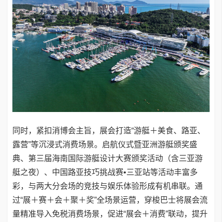
同时，紧扣消博会主旨，展会打造“游艇＋美食、路亚、
露营”等沉浸式消费场景。启航仪式暨亚洲游艇颁奖盛
典、第三届海南国际游艇设计大赛颁奖活动（含三亚游
艇之夜）、中国路亚技巧挑战赛•三亚站等活动丰富多
彩，与两大分会场的竞技与娱乐体验形成有机串联。通
过“展＋赛＋会＋聚＋奖”全场景运营，穿梭巴士将展会流
量精准导入免税消费场景，促进“展会＋消费”联动，提升