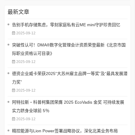
最新文章
告别手机存储焦虑，零刻家庭私有云ME mini守护珍贵回忆
2025-09-12
突破性认可！DMA®数字化管理会计资质荣登最新《北京市国
际职业资格认可目录》
2025-09-12
德资企业威卡荣获2025“大苏州雇主品牌一等奖”及“最具发展潜
力奖”
2025-09-12
阿特拉斯・科普柯集团荣膺 2025 EcoVadis 金奖 可持续发展
实力跻身全球前 5％
2025-09-12
精控能源与Lion Power签署战略协议，深化北美业务布局