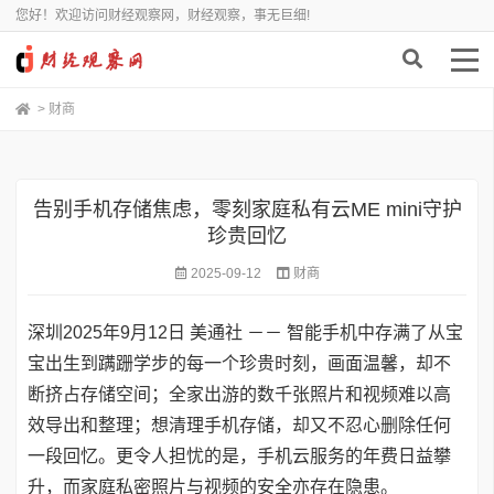
您好！欢迎访问财经观察网，财经观察，事无巨细!
>
财商
告别手机存储焦虑，零刻家庭私有云ME mini守护
珍贵回忆
2025-09-12
财商
深圳
2025年9月12日
美通社 －－ 智能手机中存满了从宝
宝出生到蹒跚学步的每一个珍贵时刻，画面温馨，却不
断挤占存储空间；全家出游的数千张照片和视频难以高
效导出和整理；想清理手机存储，却又不忍心删除任何
一段回忆。更令人担忧的是，手机云服务的年费日益攀
升，而家庭私密照片与视频的安全亦存在隐患。