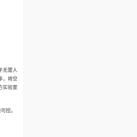
乎无需人
序，将空
方实验室
险可控。