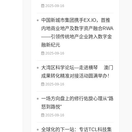
2025-09-16
中国新城市集团携手EX.IO，首推
内地商业地产及数字资产融合RWA
——引领传统地产企业跨入数字金
融新纪元
2025-09-16
大湾区科学论坛—走进横琴 澳门
成果转化精准对接活动圆满举办！
2025-09-16
一场方向盘上的修行佑旋心理从“路
怒到路悦”
2025-09-16
全球化的下一站：专访TCL科技集