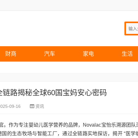
财商
汽车
家电
生活
官！全链路揭秘全球60国宝妈安心密码
2025-09-16
资讯
官。作为专注婴幼儿医学营养的品牌，Novalac宝怡乐溯源团队
国的生态牧场与智能工厂，通过全链路实地探访，揭开 “医学