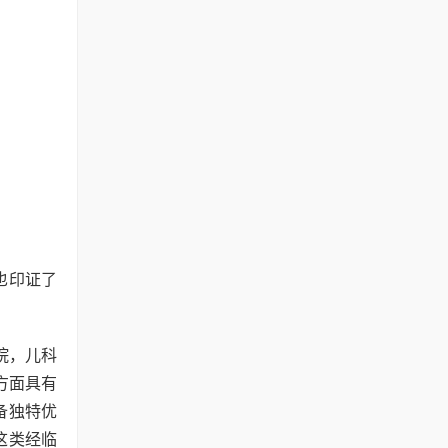
也印证了
院，儿科
能方面具有
备独特优
这类经临