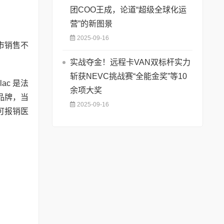
团COO王成，论道“超级全球化运
营”的新图景
2025-09-16
市销售不
实战夺金！远程卡VAN双标杆实力
斩获NEVC挑战赛“全能金奖”等10
ac 是法
余项大奖
品牌，当
2025-09-16
‌可报销医