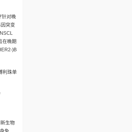
疗针对晚
基因突变
NSCL
疗且在晚期
2-)B
博利珠单
创新生物
身免