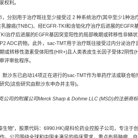
独家权利。
，分别用于治疗既往至少接受过 2 种系统治疗(其中至少1种治
癌(TNBC)、经EGFR-TKI和含铂化疗治疗后进展的EGFR
TKI治疗后进展的EGFR基因突变阳性的局部晚期或转移性非鳞状
P2 ADC药物。此外，sac-TMT用于治疗既往接受过内分泌治
转移性激素受体阳性(HR+)且人类表皮生长因子受体2阴性(HER
先审评审批程序。
东已启动14项正在进行的sac-TMT作为单药疗法或联合帕
研究(这些研究由默沙东申办并主导)。
公司Merck Sharp & Dohme LLC (MSD)的注册商标
物”，股票代码：6990.HK)是科伦药业控股子公司，专注于
作。公司围绕全球和中国未满足的临床需求，重点布局肿瘤、自