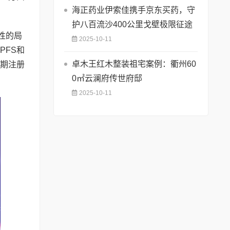
海正药业伊索佳携手京东买药，守
护八百流沙400公里戈壁极限征途
阳性的局
2025-10-11
PFS和
卓木王红木整装祖宅案例：衢州60
I期注册
0㎡云澜府传世府邸
2025-10-11