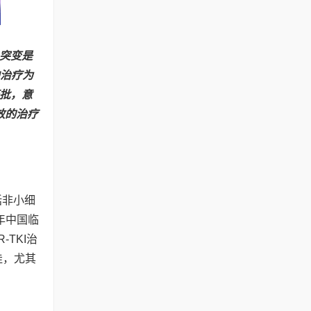
R突变是
向治疗为
批，意
效的治疗
括非小细
5年中国临
-TKI治
佳，尤其