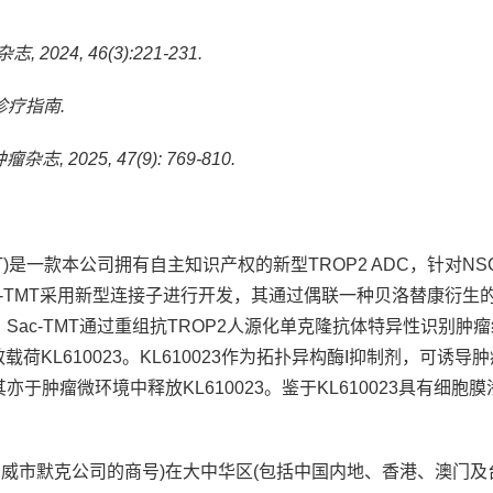
24, 46(3):221-231.
诊疗指南.
2025, 47(9): 769-810.
是一款本公司拥有自主知识产权的新型TROP2 ADC，针对NS
Sac-TMT采用新型连接子进行开发，其通过偶联一种贝洛替康衍生
。Sac-TMT通过重组抗TROP2人源化单克隆抗体特异性识别肿
KL610023。KL610023作为拓扑异构酶I抑制剂，可诱导
肿瘤微环境中释放KL610023。鉴于KL610023具有细胞膜
威市默克公司的商号)在大中华区(包括中国内地、香港、澳门及