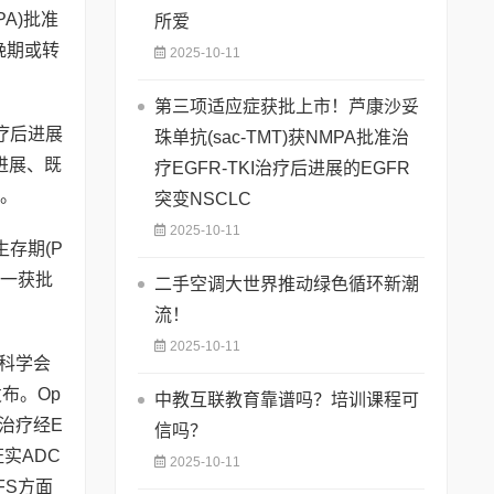
PA)批准
所爱
晚期或转
2025-10-11
第三项适应症获批上市！芦康沙妥
疗后进展
珠单抗(sac-TMT)获NMPA批准治
后进展、既
疗EGFR-TKI治疗后进展的EGFR
盖。
突变NSCLC
2025-10-11
存期(P
唯一获批
二手空调大世界推动绿色循环新潮
流！
2025-10-11
内科学会
发布。Op
中教互联教育靠谱吗？培训课程可
类治疗经E
信吗？
实ADC
2025-10-11
FS方面