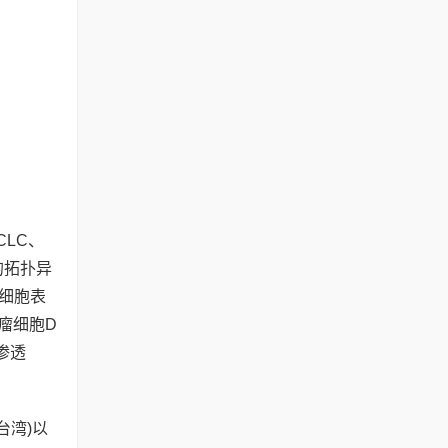
CLC、
的拓扑异
瘤细胞表
肿瘤细胞D
渗透
台湾)以