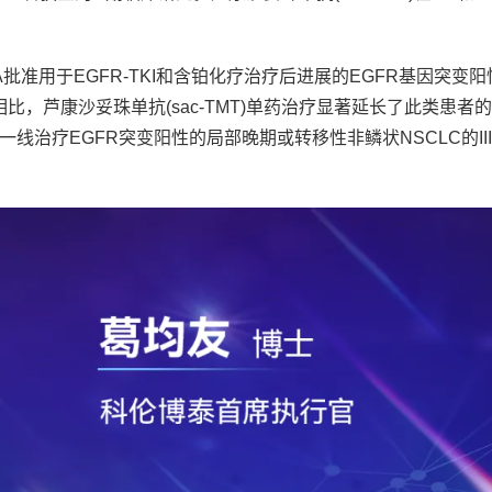
PA批准用于EGFR-TKI和含铂化疗治疗后进展的EGFR基因突变
，芦康沙妥珠单抗(sac-TMT)单药治疗显著延长了此类患者的
尼一线治疗EGFR突变阳性的局部晚期或转移性非鳞状NSCLC的II