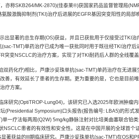
，亦称SKB264/MK-2870)(佳泰莱®)获国家药品监督管理局(NM
酪氨酸激酶抑制剂(TKI)治疗后进展的EGFR基因突变阳性的局部
显著的总生存期(OS)获益，并且已获批用于仅接受过TKI治
抗(sac-TMT)单药治疗已成为唯一获批同时用于既往经TKI治疗
FR突变NSCLC的治疗方案，实现了对TKI耐药后人群的全线覆
化疗)相比，芦康沙妥珠单抗(sac-TMT)单药治疗在无进展生
义的改善，有效延长了患者的生存期。更为重要的是，它也是目前
药治疗方案。
(OptiTROP-Lung04)，该研究已入选2025年欧洲肿瘤
esidential Symposium)口头报告(报告编号: LBA5)的形式
TMT)单一疗法每两周(Q2W) 5mg/kg静脉注射对比培美曲塞联合铂
非鳞状NSCLC患者的有效性和安全性。这是在中国开展的全球首个证
显著获益的III期临床研究。芦康沙妥珠单抗(sac-TMT)在OS和P