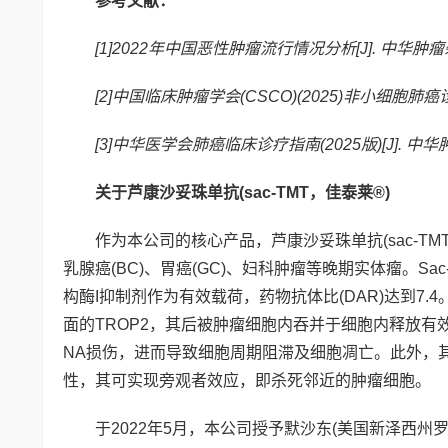
参考文献：
[1]2022年中国恶性肿瘤流行情况分析[J]. 中华肿瘤杂志, 20
[2]中国临床肿瘤学会(CSCO)(2025)非小细胞肺癌
[3]中华医学会肺癌临床诊疗指南(2025版)[J]. 中华肿瘤杂志, 
关于芦康沙妥珠单抗(sac-TMT，佳泰莱®)
作为本公司的核心产品，芦康沙妥珠单抗(sac-TMT)
乳腺癌(BC)、胃癌(GC)、妇科肿瘤等晚期实体瘤。
构酶I抑制剂作为有效载荷，药物抗体比(DAR)达到7.4
面的TROP2，其后被肿瘤细胞内吞并于细胞内释放有效载荷
NA损伤，进而导致细胞周期阻滞及细胞凋亡。此外，其亦于
性，其可实现旁观者效应，即杀死邻近的肿瘤细胞。
于2022年5月，本公司授予默沙东(美国新泽西州罗