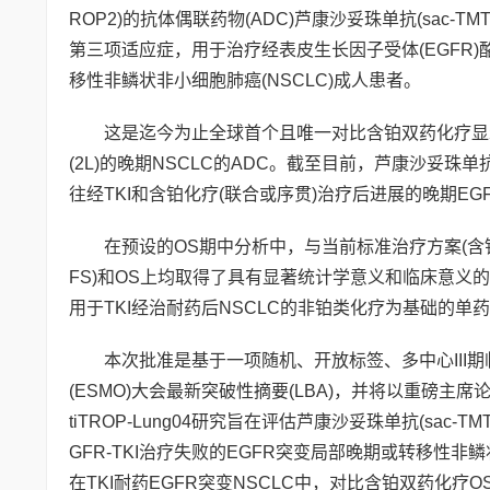
ROP2)的抗体偶联药物(ADC)芦康沙妥珠单抗(sac-TMT
第三项适应症，用于治疗经表皮生长因子受体(EGFR)
移性非鳞状非小细胞肺癌(NSCLC)成人患者。
这是迄今为止全球首个且唯一对比含铂双药化疗显示出
(2L)的晚期NSCLC的ADC。截至目前，芦康沙妥珠单
往经TKI和含铂化疗(联合或序贯)治疗后进展的晚期EG
在预设的OS期中分析中，与当前标准治疗方案(含铂双药
FS)和OS上均取得了具有显著统计学意义和临床意
用于TKI经治耐药后NSCLC的非铂类化疗为基础的单
本次批准是基于一项随机、开放标签、多中心III期临床研究
(ESMO)大会最新突破性摘要(LBA)，并将以重磅主席论坛(Pr
tiTROP-Lung04研究旨在评估芦康沙妥珠单抗(sac-
GFR-TKI治疗失败的EGFR突变局部晚期或转移性
在TKI耐药EGFR突变NSCLC中，对比含铂双药化疗OS