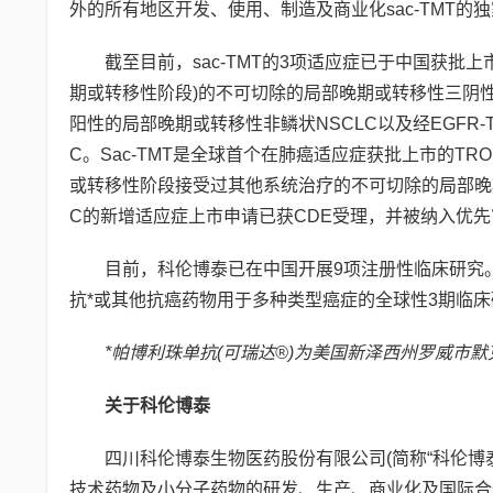
外的所有地区开发、使用、制造及商业化sac-TMT的
截至目前，sac-TMT的3项适应症已于中国获批上市
期或转移性阶段)的不可切除的局部晚期或转移性三阴性乳腺
阳性的局部晚期或转移性非鳞状NSCLC以及经EGFR-
C。Sac-TMT是全球首个在肺癌适应症获批上市的TRO
或转移性阶段接受过其他系统治疗的不可切除的局部晚期或
C的新增适应症上市申请已获CDE受理，并被纳入优
目前，科伦博泰已在中国开展9项注册性临床研究。默沙
抗*或其他抗癌药物用于多种类型癌症的全球性3期临床
*帕博利珠单抗(可瑞达®)为美国新泽西州罗威市默克公司的附属
关于科伦博泰
四川科伦博泰生物医药股份有限公司(简称“科伦博泰生
技术药物及小分子药物的研发、生产、商业化及国际合