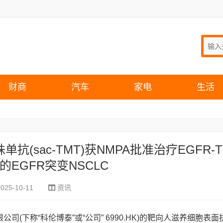
财商
汽车
家电
生活
sac-TMT)获NMPA批准治疗EGFR-T
的EGFR突变NSCLC
2025-10-11
资讯
(下称“科伦博泰”或“公司” 6990.HK)的靶向人滋养细胞表面抗