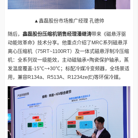
▲鑫磊股份市场推广经理 孔德帅
随后，
鑫磊股份压缩机销售经理潘继涛
带来《磁悬浮驱
动能效革命》技术分享。他重点介绍了MRC系列磁悬浮
离心压缩机（75RT~1100RT）及一体式磁悬浮制冷压缩
机：全系列双一级能效，主动磁轴承+陶瓷保护轴承，蒸
发温度覆盖-15℃~+30℃；标配冷媒冷变频器，全场景适
用，兼容R134a、R513A、R1234ze(E)等环保冷媒。