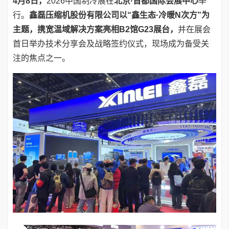
4月8日，
2026中国制冷展在
北京·首都国际会展中心
举
行。
鑫磊压缩机股份有限公司以“鑫生态·冷暖N次方”为
主题，携宽温域解决方案亮相B2馆G23展台，
并在展会
首日举办技术分享会及战略签约仪式，现场成为备受关
注的焦点之一。