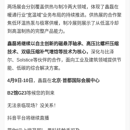
两场展会分别覆盖供热与制冷两大领域，体现了鑫磊在
暖通行业“宽温域”业务布局的持续推进。供热展的合作聚
焦低环温热泵与极寒供暖，制冷展则展示了从低温冷却
到高温制热的完整产品能力。
鑫磊将继续以自主创新的磁悬浮轴承、高压比螺杆压缩
技术、双级压缩补气增焓等技术为核心，
深化与比泽
尔、Solstice等伙伴的合作，面向工业及建筑领域提供节
能、低碳的综合解决方案。
4月9日-10日
，鑫磊在
北京·首都国际会展中心
B2馆G23
等候您的到来
无法亲临现场？没关系！
抖音平台将继续直播