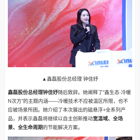
▲鑫磊股份总经理 钟佳妤
鑫磊股份总经理钟佳妤
随后致辞。她阐释了“鑫生态·冷暖
N次方”的主题内涵——冷暖技术不应被温区所限，也不
应被场景所困。她介绍了本次展出的磁悬浮+全系列产
品，并表示鑫磊将继续以自主创新推动
宽温域、全场
景、全生命周期
的节能解决方案。