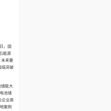
9日，国
化石能源
：未来要
面临突破
池储能大
电池储
与企业高
地案例