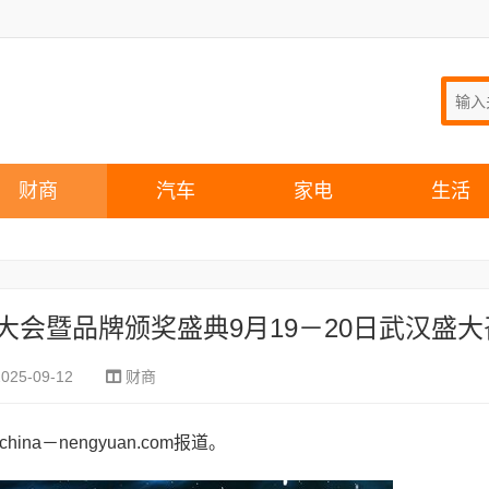
财商
汽车
家电
生活
能大会暨品牌颁奖盛典9月19－20日武汉盛
2025-09-12
财商
ina－nengyuan.com报道。