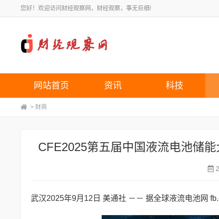
您好！欢迎访问财经观察网，财经观察，事无巨细!
网站首页
资讯
科技
>
财商
CFE2025第五届中国液流电池储
武汉
2025年9月12日
美通社 －－ 据全球液流电池网 fb.ch