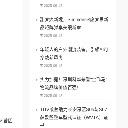
2025-09-12
甜梦焕新境，Simmons®席梦思新
品矩阵弹享美眠新章
2025-09-12
年轻人的户外潮流装备，引领AI可
穿戴新风尚
2025-09-12
实力加冕！深圳科华荣登“金飞马”
物流品牌价值百强！
2025-09-12
TÜV莱茵助力长安深蓝S05与S07
获欧盟整车型式认证（WVTA）证
人曾因
书