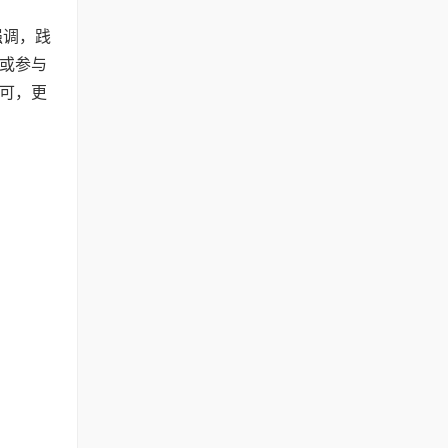
强调，践
或参与
可，更