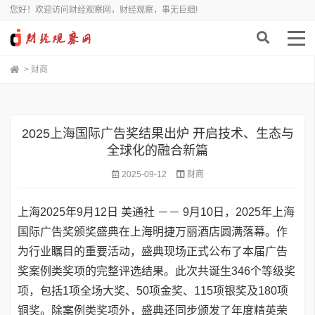
您好！欢迎访问财经观察网，财经观察，事无巨细!
>
财商
2025上海国际广告奖结果出炉 开启技术、生态与
全球化的融合新篇
2025-09-12
财商
上海
2025年9月12日
美通社 －－ 9月10日，2025年上海
国际广告奖颁奖盛典在上海明捷万丽酒店圆满落幕。作
为行业瞩目的重要活动，盛典现场正式公布了本届广告
奖案例类奖项的完整评选结果。此次共诞生346个等级奖
项，包括1项全场大奖、50项金奖、115项银奖及180项
铜奖。除案例类奖项外，盛典还同步颁发了年度精英荣