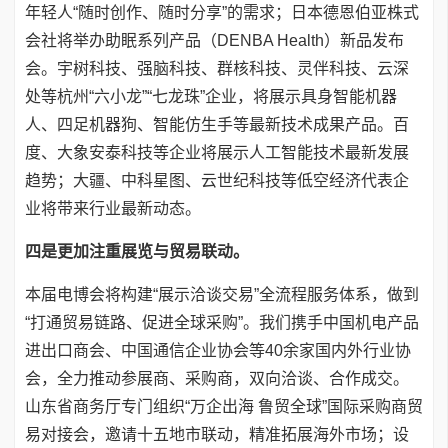
年轻人“随时创作、随时分享”的需求；日本德恩伯亚株式
会社将举办助眠系列产品（DENBA Health）新品发布
会。宇树科技、强脑科技、群核科技、灵伴科技、云深
处等杭州“六小龙”“七龙珠”企业，将展示具身智能机器
人、四足机器狗、智能仿生手等最新技术成果产品。百
度、大象安泰科技等企业将展示人工智能技术最新发展
趋势；大疆、中科星图、云世纪科技等低空经济代表企
业将带来行业最新动态。
四是更加注重展览与贸易联动。
本届电博会将构建“展示洽谈交易”全流程服务体系，做到
“打通贸易链路、促进全球采购”。我们携手中国机电产品
进出口商会、中国通信企业协会等40余家国内外行业协
会，全力推动参展商、采购商，双向洽谈、合作成交。
山东省商务厅专门组织“万企出海 鲁贸全球”国际采购商贸
易对接会，邀请十五地市联动，精准拓展海外市场；设